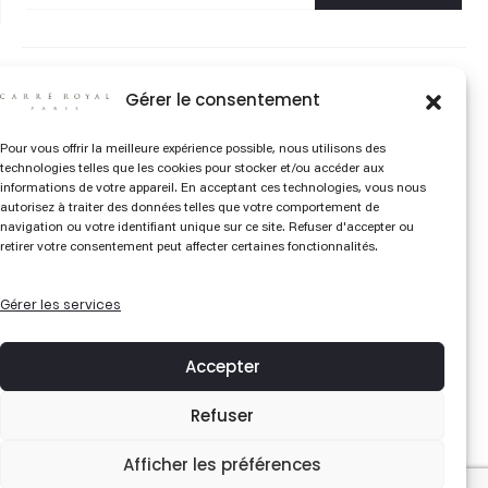
©2026 CARRÉ
CONTACT
Gérer le consentement
ROYAL PARIS
QUESTIONS
Pour vous offrir la meilleure expérience possible, nous utilisons des
FRÉQUENTES
technologies telles que les cookies pour stocker et/ou accéder aux
informations de votre appareil. En acceptant ces technologies, vous nous
autorisez à traiter des données telles que votre comportement de
NUANCIER CARRÉ
navigation ou votre identifiant unique sur ce site. Refuser d'accepter ou
ROYAL
retirer votre consentement peut affecter certaines fonctionnalités.
BIBLIOTHÈQUE
Gérer les services
CONDITIONS
GÉNÉRALES DE VENTES
Accepter
LIVRAISONS &
Refuser
RETOURS
Afficher les préférences